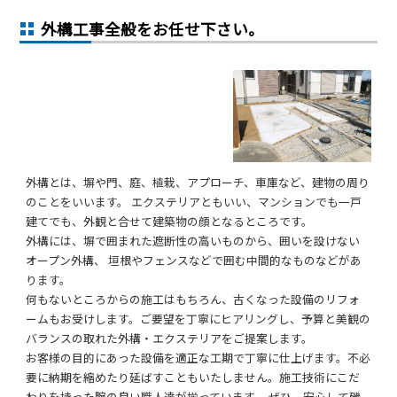
外構工事全般をお任せ下さい。
外構とは、塀や門、庭、植栽、アプローチ、車庫など、建物の周り
のことをいいます。 エクステリアともいい、マンションでも一戸
建てでも、外観と合せて建築物の顔となるところです。
外構には、塀で囲まれた遮断性の高いものから、囲いを設けない
オープン外構、 垣根やフェンスなどで囲む中間的なものなどがあ
ります。
何もないところからの施工はもちろん、古くなった設備のリフォ
ームもお受けします。ご要望を丁寧にヒアリングし、予算と美観の
バランスの取れた外構・エクステリアをご提案します。
お客様の目的にあった設備を適正な工期で丁寧に仕上げます。不必
要に納期を縮めたり延ばすこともいたしません。施工技術にこだ
わりを持った腕の良い職人達が揃っています。 ぜひ、安心して磯